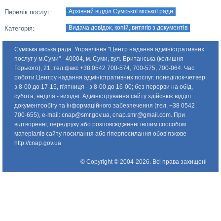
Архівний відділ Сумської міської ради
Перелік послуг:
Видача довідок, копій, витягів з документів
Категорія:
Сумська міська рада. Управління "Центр надання адміністративних
послуг у м.Суми" - 40004, м. Суми, вул. Британська (колишня
Горького), 21, тел.факс +38 0542 700-574, 700-575, 700-064. Час
роботи Центру надання адміністративних послуг: понедiлок-четвер:
з 8-00 до 17-15, п'ятниця - з 8-00 до 16-00; без перерви на обід,
субота, неділя - вихідні. Адміністрування сайту здійснює відділ
документообігу та інформаційного забезпечення (тел. +38 0542
700-655), e-mail:
cnap@smr.gov.ua
,
cnap.smr@gmail.com
. При
відтворенні, передруку або розповсюдженні іншим способом
матеріалів сайту посилання або гіперпосилання обов’язкове
http://cnap.gov.ua
© Copyright © 2004-2026. Всі права захищені