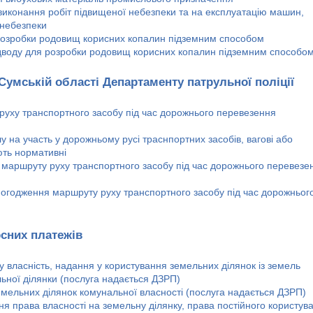
конання робіт підвищеної небезпеки та на експлуатацію машин,
 небезпеки
 розробки родовищ корисних копалин підземним способом
дводу для розробки родовищ корисних копалин підземним способо
 Сумській області Департаменту патрульної поліції
уху транспортного засобу під час дорожнього перевезення
на участь у дорожньому русі траснпортних засобів, вагові або
ють нормативні
аршруту руху транспортного засобу під час дорожнього перевезе
 погодження маршруту руху транспортного засобу під час дорожньог
сних платежів
 власність, надання у користування земельних ділянок із земель
ьної ділянки (послуга надається ДЗРП)
мельних ділянок комунальної власності (послуга надається ДЗРП)
я права власності на земельну ділянку, права постійного користув