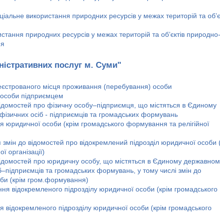
ціальне використання природних ресурсів у межах територій та об’є
истання природних ресурсів у межах територій та об’єктів природно
ня
ністративних послуг м. Суми"
реєстрованого місця проживання (перебування) особи
 особи підприємцем
відомостей про фізичну особу–підприємця, що містяться в Єдиному
фізичних осіб - підприємців та громадських формувань
я юридичної особи (крім громадського формування та релігійної
змін до відомостей про відокремлений підрозділ юридичної особи 
ї організації)
відомостей про юридичну особу, що містяться в Єдиному державном
б–підприємців та громадських формувань, у тому числі змін до
оби (крім гром.формування)
ня відокремленого підрозділу юридичної особи (крім громадського
я відокремленого підрозділу юридичної особи (крім громадського