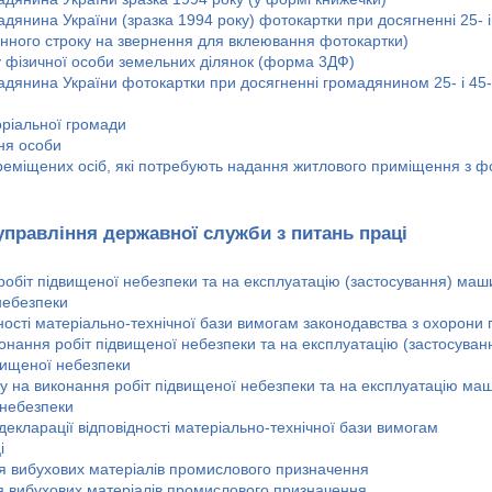
янина України (зразка 1994 року) фотокартки при досягненні 25- і
денного строку на звернення для вклеювання фотокартки)
у фізичної особи земельних ділянок (форма 3ДФ)
дянина України фотокартки при досягненні громадянином 25- і 45-
оріальної громади
ня особи
ереміщених осіб, які потребують надання житлового приміщення з ф
управління державної служби з питань праці
робіт підвищеної небезпеки та на експлуатацію (застосування) маш
небезпеки
дності матеріально-технічної бази вимогам законодавства з охорони 
онання робіт підвищеної небезпеки та на експлуатацію (застосуван
вищеної небезпеки
у на виконання робіт підвищеної небезпеки та на експлуатацію ма
 небезпеки
декларації відповідності матеріально-технічної бази вимогам
і
я вибухових матеріалів промислового призначення
ня вибухових матеріалів промислового призначення