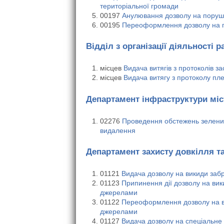
територіальної громади
00197
Анулювання дозволу на поруше
00195
Переоформлення дозволу на п
Відділ з організації діяльності р
місцев
Видача витягів з протоколів за
місцев
Видача витягу з протоколу пле
Департамент інфраструктури міс
02276
Проведення обстежень зелених
видалення
Департамент захисту довкілля т
01121
Видача дозволу на викиди за
01123
Припинення дії дозволу на ви
джерелами
01122
Переоформлення дозволу на в
джерелами
01127
Видача дозволу на спеціальне 