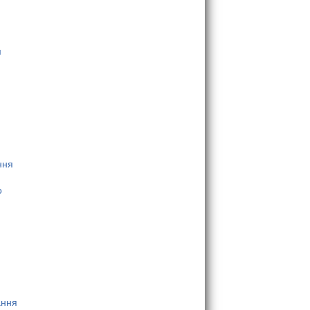
м
ння
о
ання