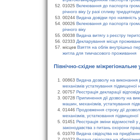
01025
Вклеювання до паспорта громад
річного віку (у разі спливу тридцяти
00244
Видача довідки про наявність 
00026
Вклеювання до паспорта грома
річного віку
00038
Видача витягу з реєстру терит
02333
Декларування місця проживан
місцев
Взяття на облік внутрішньо п
житла для тимчасового проживання
Північно-східне міжрегіональне 
00863
Видача дозволу на виконання 
механізмів устаткування підвищеної 
00757
Реєстрація декларації відпові
00728
Припинення дії дозволу на вик
машин, механізмів, устаткування під
01446
Продовження строку дії дозвол
механізмів, устатковання підвищеної
01451
Реєстрація зміни відомостей у 
законодавства з питань охорони прац
01070
Видача свідоцтва на придбанн
01072
Видача свідоцтва на зберіган