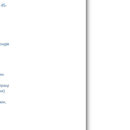
 45-
ондів
ин
праці
ня)
шин,