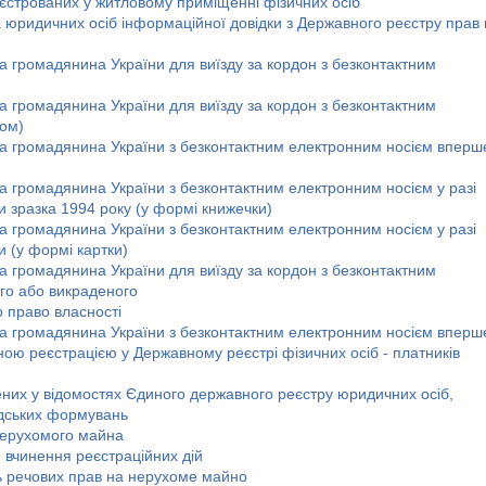
еєстрованих у житловому приміщенні фізичних осіб
 юридичних осіб інформаційної довідки з Державного реєстру прав 
 громадянина України для виїзду за кордон з безконтактним
 громадянина України для виїзду за кордон з безконтактним
ном)
а громадянина України з безконтактним електронним носієм вперш
 громадянина України з безконтактним електронним носієм у разі
 зразка 1994 року (у формі книжечки)
 громадянина України з безконтактним електронним носієм у разі
 (у формі картки)
 громадянина України для виїзду за кордон з безконтактним
го або викраденого
о право власності
а громадянина України з безконтактним електронним носієм вперш
асною реєстрацією у Державному реєстрі фізичних осіб - платників
их у відомостях Єдиного державного реєстру юридичних осіб,
адських формувань
 нерухомого майна
 вчинення реєстраційних дій
ь речових прав на нерухоме майно