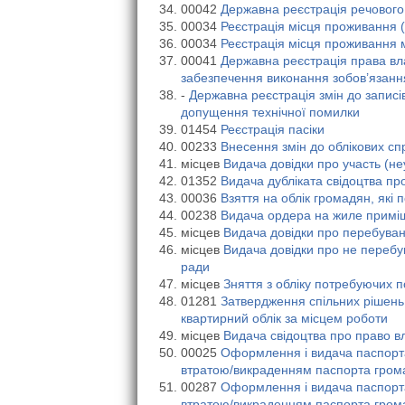
00042
Державна реєстрація речового
00034
Реєстрація місця проживання 
00034
Реєстрація місця проживання м
00041
Державна реєстрація права вла
забезпечення виконання зобов’язанн
-
Державна реєстрація змін до записі
допущення технічної помилки
01454
Реєстрація пасіки
00233
Внесення змін до облікових с
місцев
Видача довідки про участь (н
01352
Видача дубліката свідоцтва пр
00036
Взяття на облік громадян, які
00238
Видача ордера на жиле прим
місцев
Видача довідки про перебуванн
місцев
Видача довідки про не перебув
ради
місцев
Зняття з обліку потребуючих 
01281
Затвердження спільних рішень 
квартирний облік за місцем роботи
місцев
Видача свідоцтва про право в
00025
Оформлення і видача паспорта
втратою/викраденням паспорта грома
00287
Оформлення і видача паспорта
втратою/викраденням паспорта грома