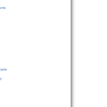
ктів
-
(крім
у