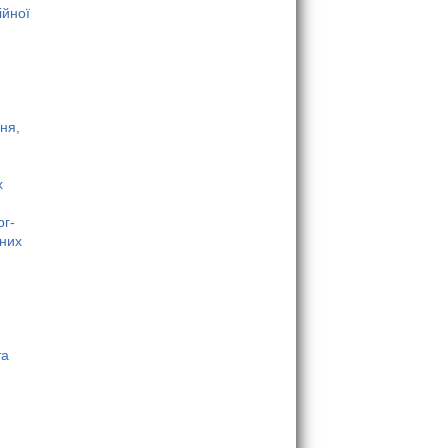
ійної
ня,
х
рг-
чних
та