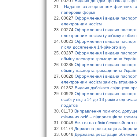
00201
Видача довідки про склад зар
-
Надання за зверненням фізичних та
паперовій формі
00027
Оформлення і видача паспорта
електронним носієм
00274
Оформлення і видача паспорта
електронним носієм (у зв’язку з обмі
00023
Оформлення і видача паспорт
після досягнення 14-річного віку
00287
Оформлення і видача паспорта
обміну паспорта громадянина України
00285
Оформлення і видача паспорта
обміну паспорта громадянина України
00028
Оформлення і видача паспорта
електронним носієм замість втрачено
01352
Видача дубліката свідоцтва пр
00928
Оформлення і видача паспорт
особі у віці з 14 до 18 років з одноч
податків
01179
Виправлення помилок, допущен
фізичних осіб – підприємців та гром
00049
Взяття на облік безхазяйного
01174
Державна реєстрація заборони
00048
Державна реєстрація обтяжен