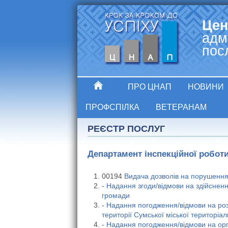
Цен
адм
пос
ПРО ЦНАП
НОВИНИ
ПРОФСПІЛКА
ВЕТЕРАНАМ
РЕЄСТР ПОСЛУГ
Департамент інспекційної роботи
00194
Видача дозволів на порушення 
-
Надання згоди/відмови на здійснення
громади
-
Надання погодження/відмови на розм
території Сумської міської територіа
-
Надання погодження/відмови на орга