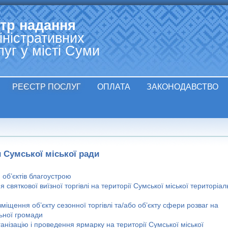
Jump to navigation
тр надання
іністративних
луг у місті Суми
РЕЄСТР ПОСЛУГ
ОПЛАТА
ЗАКОНОДАВСТВО
 Сумської міської ради
об’єктів благоустрою
 святкової виїзної торгівлі на території Сумської міської територіал
іщення об’єкту сезонної торгівлі та/або об’єкту сфери розваг на
льної громади
нізацію і проведення ярмарку на території Сумської міської