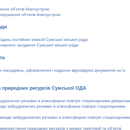
ння об’єктів благоустрою
орушення об’єктів благоустрою
ади
сідань постійних комісій Сумської міської ради
нарного засідання Сумської міської ради
та
 насаджень, оформлення і надання відповідних документів на їх
а природних ресурсів Сумської ОДА
бруднюючих речовин в атмосферне повітря стаціонарними джерела
киди забруднюючих речовин в атмосферне повітря стаціонарними
икиди забруднюючих речовин в атмосферне повітря стаціонарним
використання природних ресурсів у межах територій та об’єктів