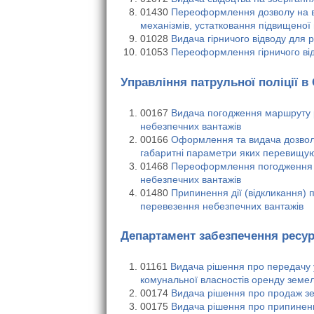
01430
Переоформлення дозволу на ви
механізмів, устатковання підвищеної
01028
Видача гірничого відводу для
01053
Переоформлення гірничого ві
Управління патрульної поліції в
00167
Видача погодження маршруту р
небезпечних вантажів
00166
Оформлення та видача дозволу 
габаритні параметри яких перевищу
01468
Переоформлення погодження м
небезпечних вантажів
01480
Припинення дії (відкликання)
перевезення небезпечних вантажів
Департамент забезпечення ресур
01161
Видача рішення про передачу у
комунальної власностів оренду земел
00174
Видача рішення про продаж зе
00175
Видача рішення про припиненн