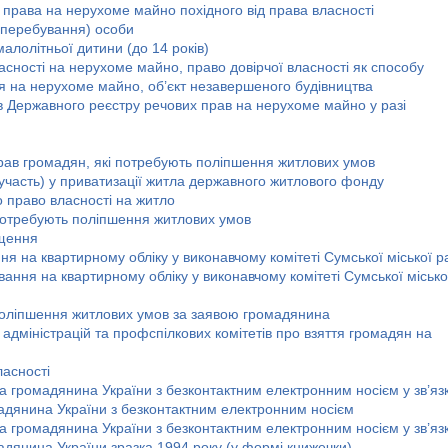
 права на нерухоме майно похідного від права власності
(перебування) особи
алолітньої дитини (до 14 років)
сності на нерухоме майно, право довірчої власності як способу
я на нерухоме майно, об’єкт незавершеного будівництва
в Державного реєстру речових прав на нерухоме майно у разі
прав громадян, які потребують поліпшення житлових умов
еучасть) у приватизації житла державного житлового фонду
о право власності на житло
 потребують поліпшення житлових умов
іщення
я на квартирному обліку у виконавчому комітеті Сумської міської р
ання на квартирному обліку у виконавчому комітеті Сумської місько
поліпшення житлових умов за заявою громадянина
адміністрацій та профспілкових комітетів про взяття громадян на
ласності
 громадянина України з безконтактним електронним носієм у зв’язк
дянина України з безконтактним електронним носієм
 громадянина України з безконтактним електронним носієм у зв’язк
дянина України зразка 1994 року (у формі книжечки)