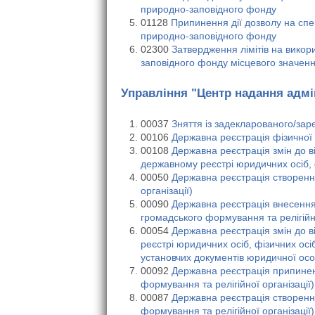
природно-заповідного фонду
01128
Припинення дії дозволу на спе
природно-заповідного фонду
02300
Затвердження лімітів на викор
заповідного фонду місцевого значен
Управління "Центр надання адмі
00037
Зняття із задекларованого/за
00106
Державна реєстрація фізичної
00108
Державна реєстрація змін до 
державному реєстрі юридичних осіб, 
00050
Державна реєстрація створенн
організації)
00090
Державна реєстрація внесення 
громадського формування та релігійно
00054
Державна реєстрація змін до 
реєстрі юридичних осіб, фізичних осі
установчих документів юридичної ос
00092
Державна реєстрація припинен
формування та релігійної організації)
00087
Державна реєстрація створенн
формування та релігійної організації)