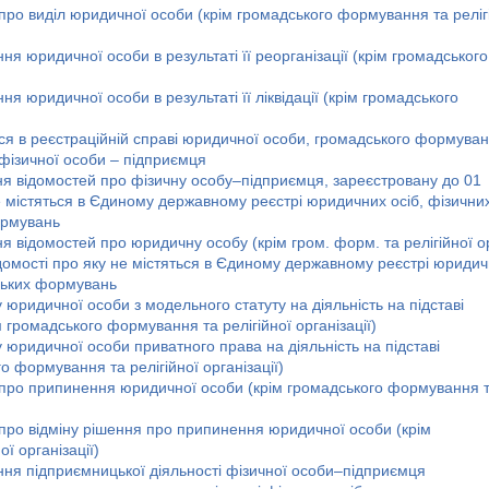
ро виділ юридичної особи (крім громадського формування та реліг
я юридичної особи в результаті її реорганізації (крім громадського
 юридичної особи в результаті її ліквідації (крім громадського
ся в реєстраційній справі юридичної особи, громадського формуван
фізичної особи – підприємця
я відомостей про фізичну особу–підприємця, зареєстровану до 01
не містяться в Єдиному державному реєстрі юридичних осіб, фізични
ормувань
 відомостей про юридичну особу (крім гром. форм. та релігійної о
відомості про яку не містяться в Єдиному державному реєстрі юриди
дських формувань
юридичної особи з модельного статуту на діяльність на підставі
 громадського формування та релігійної організації)
юридичної особи приватного права на діяльність на підставі
о формування та релігійної організації)
про припинення юридичної особи (крім громадського формування 
про відміну рішення про припинення юридичної особи (крім
ї організації)
ня підприємницької діяльності фізичної особи–підприємця