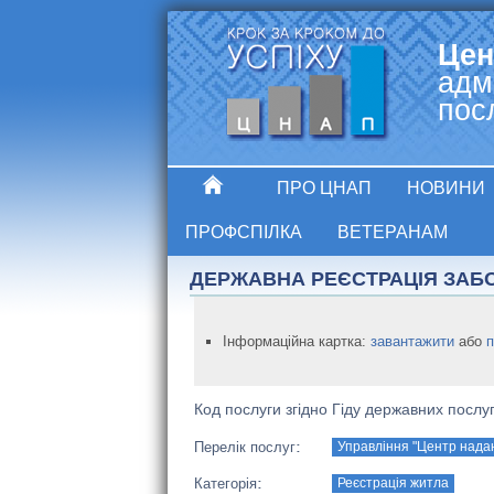
Цен
адм
пос
ПРО ЦНАП
НОВИНИ
ПРОФСПІЛКА
ВЕТЕРАНАМ
ДЕРЖАВНА РЕЄСТРАЦІЯ ЗАБ
Інформаційна картка:
завантажити
або
Код послуги згідно Гіду державних посл
Управління "Центр надан
Перелік послуг:
Реєстрація житла
Категорія: