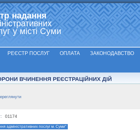
Jump to navigation
тр надання
іністративних
луг у місті Суми
РЕЄСТР ПОСЛУГ
ОПЛАТА
ЗАКОНОДАВСТВО
ОРОНИ ВЧИНЕННЯ РЕЄСТРАЦІЙНИХ ДІЙ
переглянути
01174
уг:
ня адміністративних послуг м. Суми"