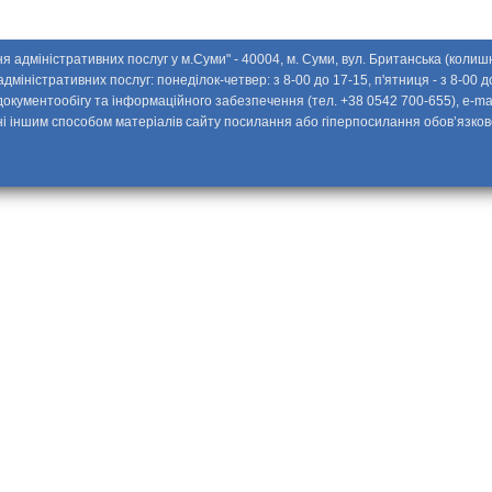
 адміністративних послуг у м.Суми" - 40004, м. Суми, вул. Британська (колишн
іністративних послуг: понедiлок-четвер: з 8-00 до 17-15, п'ятниця - з 8-00 до
 документообігу та інформаційного забезпечення (тел. +38 0542 700-655), e-ma
і іншим способом матеріалів сайту посилання або гіперпосилання обов’язко