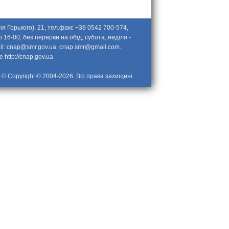
я Горького), 21, тел.факс +38 0542 700-574,
 16-00; без перерви на обід, субота, неділя -
il:
cnap@smr.gov.ua
,
cnap.smr@gmail.com
.
ве
http://cnap.gov.ua
© Copyright © 2004-2026. Всі права захищені