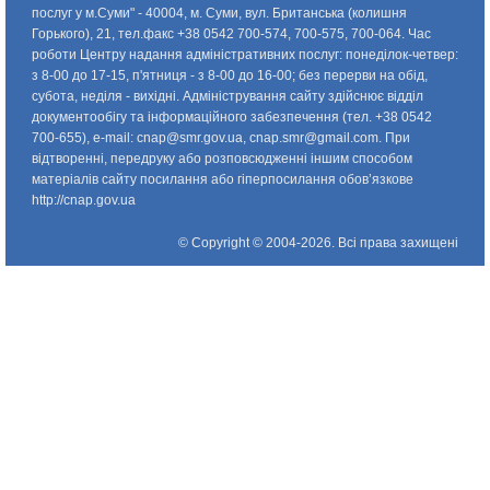
послуг у м.Суми" - 40004, м. Суми, вул. Британська (колишня
Горького), 21, тел.факс +38 0542 700-574, 700-575, 700-064. Час
роботи Центру надання адміністративних послуг: понедiлок-четвер:
з 8-00 до 17-15, п'ятниця - з 8-00 до 16-00; без перерви на обід,
субота, неділя - вихідні. Адміністрування сайту здійснює відділ
документообігу та інформаційного забезпечення (тел. +38 0542
700-655), e-mail:
cnap@smr.gov.ua
,
cnap.smr@gmail.com
. При
відтворенні, передруку або розповсюдженні іншим способом
матеріалів сайту посилання або гіперпосилання обов’язкове
http://cnap.gov.ua
© Copyright © 2004-2026. Всі права захищені