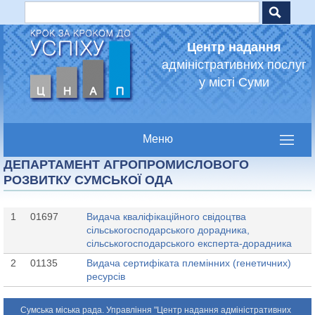
Пошук
Jump to navigation
Пошукова форма
Центр надання
адміністративних послуг
у місті Суми
ДЕПАРТАМЕНТ АГРОПРОМИСЛОВОГО
РОЗВИТКУ СУМСЬКОЇ ОДА
1
01697
Видача кваліфікаційного свідоцтва
сільськогосподарського дорадника,
сільськогосподарського експерта-дорадника
2
01135
Видача сертифіката племінних (генетичних)
ресурсів
Сумська міська рада. Управління "Центр надання адміністративних