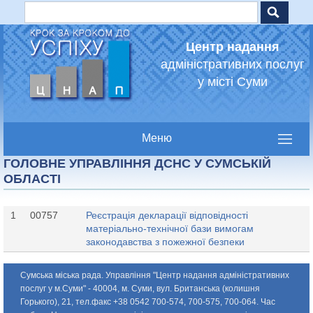
Пошук
Jump to navigation
Пошукова форма
Центр надання
адміністративних послуг
у місті Суми
ГОЛОВНЕ УПРАВЛІННЯ ДСНС У СУМСЬКІЙ
ОБЛАСТІ
1
00757
Реєстрація декларації відповідності
матеріально-технічної бази вимогам
законодавства з пожежної безпеки
Сумська міська рада. Управління "Центр надання адміністративних
послуг у м.Суми" - 40004, м. Суми, вул. Британська (колишня
Горького), 21, тел.факс +38 0542 700-574, 700-575, 700-064. Час