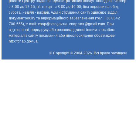
роботи Центру надання адміністративних послуг: понедiлок-четвер:
з 8-00 до 17-15, п'ятниця - з 8-00 до 16-00; без перерви на обід,
субота, неділя - вихідні. Адміністрування сайту здійснює відділ
документообігу та інформаційного забезпечення (тел. +38 0542
700-655), e-mail:
cnap@smr.gov.ua
,
cnap.smr@gmail.com
. При
відтворенні, передруку або розповсюдженні іншим способом
матеріалів сайту посилання або гіперпосилання обов’язкове
http://cnap.gov.ua
© Copyright © 2004-2026. Всі права захищені