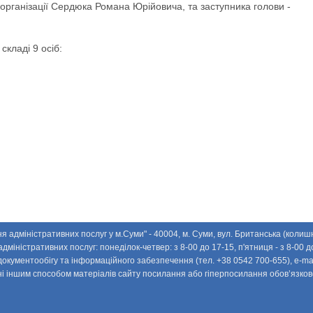
організації Сердюка Романа Юрійовича, та заступника голови -
складі 9 осіб:
 адміністративних послуг у м.Суми" - 40004, м. Суми, вул. Британська (колишн
іністративних послуг: понедiлок-четвер: з 8-00 до 17-15, п'ятниця - з 8-00 до
 документообігу та інформаційного забезпечення (тел. +38 0542 700-655), e-ma
і іншим способом матеріалів сайту посилання або гіперпосилання обов’язко