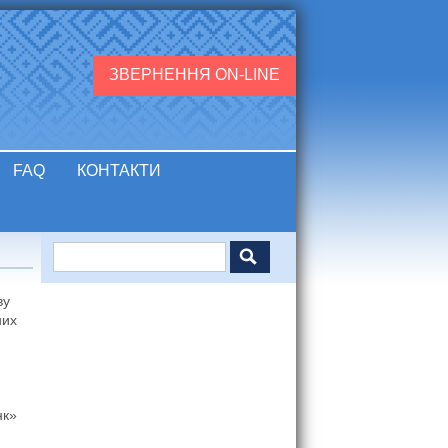
ЗВЕРНЕННЯ ON-LINE
FAQ
КОНТАКТИ
Пошук
Пошукова форма
ву
них
нк»