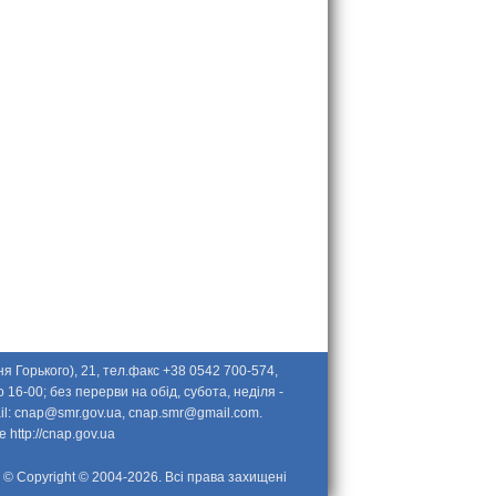
я Горького), 21, тел.факс +38 0542 700-574,
 16-00; без перерви на обід, субота, неділя -
il:
cnap@smr.gov.ua
,
cnap.smr@gmail.com
.
ве
http://cnap.gov.ua
© Copyright © 2004-2026. Всі права захищені