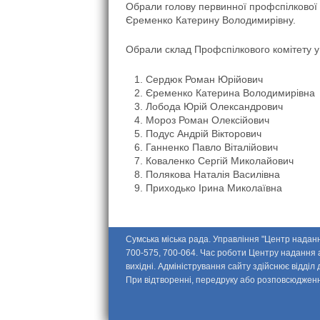
Обрали голову первинної профспілкової 
Єременко Катерину Володимирівну.
Обрали склад Профспілкового комітету у 
Сердюк Роман Юрійович
Єременко Катерина Володимирівна
Лобода Юрій Олександрович
Мороз Роман Олексійович
Подус Андрій Вікторович
Ганненко Павло Віталійович
Коваленко Сергій Миколайович
Полякова Наталія Василівна
Приходько Ірина Миколаївна
Сумська міська рада. Управління "Центр надання
700-575, 700-064. Час роботи Центру надання адм
вихідні. Адміністрування сайту здійснює відділ
При відтворенні, передруку або розповсюдженн