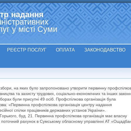
Jump to navigation
тр надання
іністративних
луг у місті Суми
РЕЄСТР ПОСЛУГ
ОПЛАТА
ЗАКОНОДАВСТВО
і збори, на яких було запропоновано утворити первинну профспілко
вництва та захисту трудових, соціально-економічних та інших закон
зборах були присутні 49 осіб. Профспілкова організація була
азва: «Первинна профспілкова організація центру надання
сійної спілки працівників державних установ України».
Горького, буд. 21. Первинна профспілкова організація має власну
тий поточний рахунок в Сумському обласному управлінні АТ «Ощадба