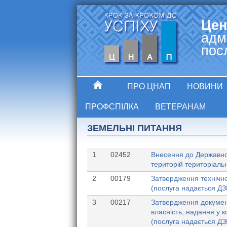
Цен
адм
пос
ПРО ЦНАП
НОВИНИ
ПРОФСПІЛКА
ВЕТЕРАНАМ
ЗЕМЕЛЬНІ ПИТАННЯ
1
02452
Внесення до Державног
територій територіаль
2
00179
Затвердження технічно
(послуга надається Д
3
00217
Затвердження документ
власність, надання у 
(послуга надається Д