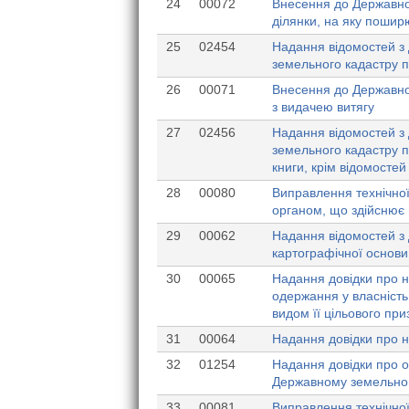
24
00072
Внесення до Державно
ділянки, на яку пошир
25
02454
Надання відомостей з 
земельного кадастру п
26
00071
Внесення до Державног
з видачею витягу
27
02456
Надання відомостей з 
земельного кадастру п
книги, крім відомостей
28
00080
Виправлення технічної
органом, що здійснює 
29
00062
Надання відомостей з 
картографічної основи
30
00065
Надання довідки про н
одержання у власність
видом її цільового пр
31
00064
Надання довідки про н
32
01254
Надання довідки про ос
Державному земельном
33
00081
Виправлення технічної