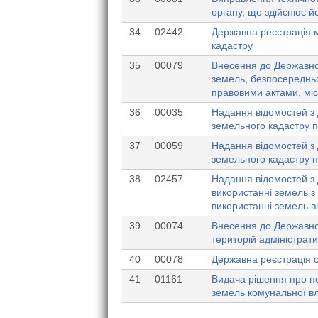
органу, що здійснює й
34
02442
Державна реєстрація м
кадастру
35
00079
Внесення до Державно
земель, безпосередньо
правовими актами, міс
36
00035
Надання відомостей з 
земельного кадастру п
37
00059
Надання відомостей з 
земельного кадастру 
38
02457
Надання відомостей з
використанні земель з
використанні земель в
39
00074
Внесення до Державног
територій адміністрат
40
00078
Державна реєстрація о
41
01161
Видача рішення про пе
земель комунальної вл