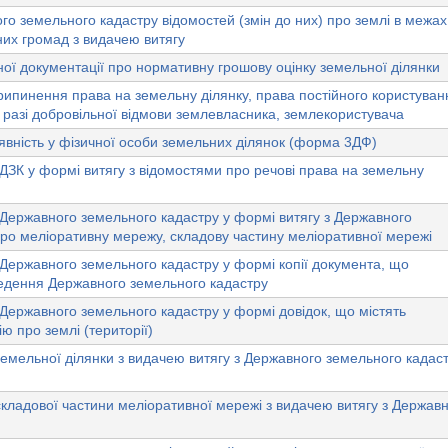
о земельного кадастру відомостей (змін до них) про землі в межах
них громад з видачею витягу
чної документації про нормативну грошову оцінку земельної ділянки
ипинення права на земельну ділянку, права постійного користуван
разі добровільної відмови землевласника, землекористувача
явність у фізичної особи земельних ділянок (форма 3ДФ)
ДЗК у формі витягу з відомостями про речові права на земельну
Державного земельного кадастру у формі витягу з Державного
ро меліоративну мережу, складову частину меліоративної мережі
Державного земельного кадастру у формі копії документа, що
ведення Державного земельного кадастру
Державного земельного кадастру у формі довідок, що містять
ю про землі (території)
емельної ділянки з видачею витягу з Державного земельного кадас
кладової частини меліоративної мережі з видачею витягу з Держав