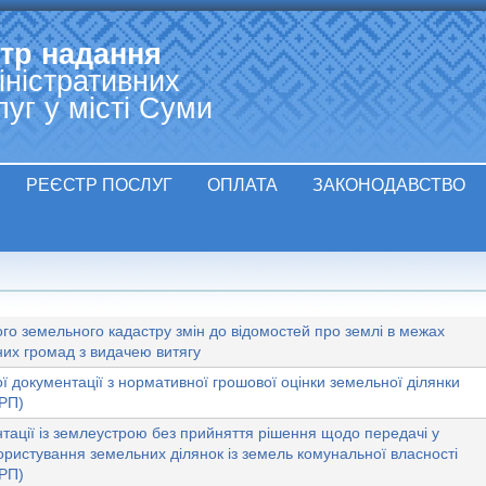
Jump to navigation
тр надання
іністративних
луг у місті Суми
РЕЄСТР ПОСЛУГ
ОПЛАТА
ЗАКОНОДАВСТВО
о земельного кадастру змін до відомостей про землі в межах
них громад з видачею витягу
ї документації з нормативної грошової оцінки земельної ділянки
ЗРП)
ації із землеустрою без прийняття рішення щодо передачі у
користування земельних ділянок із земель комунальної власності
ЗРП)