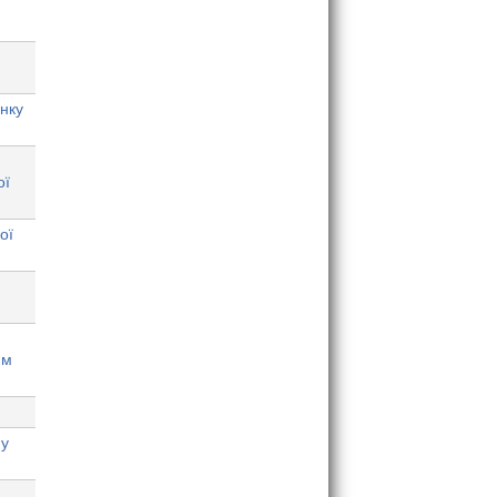
нку
ої
ої
им
 у