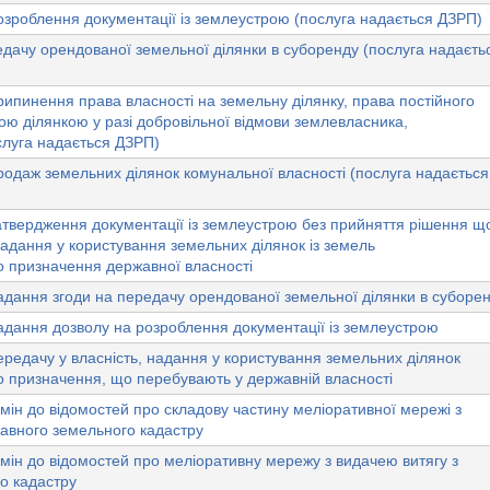
зроблення документації із землеустрою (послуга надається ДЗРП)
дачу орендованої земельної ділянки в суборенду (послуга надаєть
ипинення права власності на земельну ділянку, права постійного
ю ділянкою у разі добровільної відмови землевласника,
слуга надається ДЗРП)
одаж земельних ділянок комунальної власності (послуга надається
атвердження документації із землеустрою без прийняття рішення щ
 надання у користування земельних ділянок із земель
о призначення державної власності
дання згоди на передачу орендованої земельної ділянки в суборе
адання дозволу на розроблення документації із землеустрою
редачу у власність, надання у користування земельних ділянок
о призначення, що перебувають у державній власності
мін до відомостей про складову частину меліоративної мережі з
авного земельного кадастру
мін до відомостей про меліоративну мережу з видачею витягу з
о кадастру