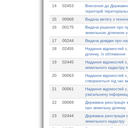
14
02453
Внесення до Державног
територій територіаль
15
00068
Видача витягу з техні
16
00175
Видача рішення про пр
земельною ділянкою у 
17
00244
Видача довідки про на
18
02455
Надання відомостей з 
ділянку, їх обтяження
19
02445
Надання відомостей з 
земельного кадастру п
20
00063
Надання відомостей з 
створюються під час 
21
00061
Надання відомостей з 
узагальнену інформаці
22
00069
Державна реєстрація з
про земельну ділянку
23
02444
Державна реєстрація с
земельного кадастру