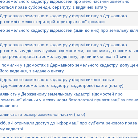
го земельного кадастру відомостей про межі частини земельної
юються права суборенди, сервітуту, з видачею витягу
Державного земельного кадастру у формі витягу з Державного
ро землі в межах територій територіальної громади
о земельного кадастру відомостей (змін до них) про земельну діля
Державного земельного кадастру у формі витягу з Державного
ро земельну ділянку з усіма відомостями, внесеними до поземельн
 про речові права на земельну ділянку, що виникли після 1 січня
 помилки у відомостях з Державного земельного кадастру, допущен
його ведення, з видачею витягу
Державного земельного кадастру у формі викопіювань з
 Державного земельного кадастру, кадастрової карти (плану)
аявність у Державному земельному кадастрі відомостей про
 земельної ділянки у межах норм безоплатної приватизації за певн
изначення
аявність та розмір земельної частки (паю)
іб, які отримали доступ до інформації про суб’єкта речового права
у кадастрі
 помилки у відомостях з Державного земельного кадастру не з вини