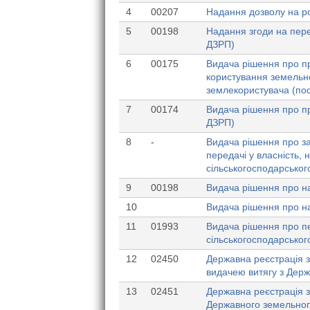
4
00207
Надання дозволу на ро
5
00198
Надання згоди на пере
ДЗРП)
6
00175
Видача рішення про пр
користування земельно
землекористувача (по
7
00174
Видача рішення про пр
ДЗРП)
8
-
Видача рішення про з
передачі у власність,
сільськогосподарськог
9
00198
Видача рішення про на
10
Видача рішення про н
11
01993
Видача рішення про пе
сільськогосподарськог
12
02450
Державна реєстрація з
видачею витягу з Держ
13
02451
Державна реєстрація з
Державного земельног