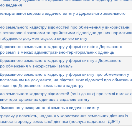
ого ведення
еліоративної мережі з видачею витягу з Державного земельного
го земельного кадастру відомостей про обмеження у використанні
 встановлені законами та прийнятими відповідно до них нормативн
тобудівною документацією, з видачею витягу
Державного земельного кадастру у формі витягів з Державного
ро землі в межах адміністративно-територіальних одиниць
Державного земельного кадастру у формі витягу з Державного
про обмеження у використанні земель
 Державного земельного кадастру у формі витягу про обмеження у
 посиланням на документи, на підставі яких відомості про обмеженн
несені до Державного земельного кадастру
о земельного кадастру відомостей (змін до них) про землі в межах
ивно-територіальних одиниць з видачею витягу
бмеження у використанні земель з видачею витягу
редачу у власність, надання у користування земельних ділянок із
асностів оренду земельної ділянки (послуга надається ДЗРП)