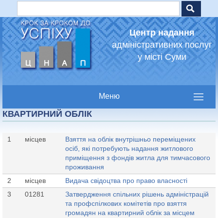
Пошук
Jump to navigation
Пошукова форма
Центр надання
адміністративних послуг
у місті Суми
КВАРТИРНИЙ ОБЛІК
1
місцев
Взяття на облік внутрішньо переміщених
осіб, які потребують надання житлового
приміщення з фондів житла для тимчасового
проживання
2
місцев
Видача свідоцтва про право власності
3
01281
Затвердження спільних рішень адміністрацій
та профспілкових комітетів про взяття
громадян на квартирний облік за місцем