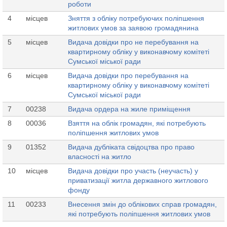
роботи
4
місцев
Зняття з обліку потребуючих поліпшення
житлових умов за заявою громадянина
5
місцев
Видача довідки про не перебування на
квартирному обліку у виконавчому комітеті
Сумської міської ради
6
місцев
Видача довідки про перебування на
квартирному обліку у виконавчому комітеті
Сумської міської ради
7
00238
Видача ордера на жиле приміщення
8
00036
Взяття на облік громадян, які потребують
поліпшення житлових умов
9
01352
Видача дубліката свідоцтва про право
власності на житло
10
місцев
Видача довідки про участь (неучасть) у
приватизації житла державного житлового
фонду
11
00233
Внесення змін до облікових справ громадян,
які потребують поліпшення житлових умов