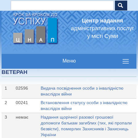
Пошук
Jump to navigation
Пошукова форма
Центр надання
адміністративних послуг
у місті Суми
ВЕТЕРАН
1
02596
Видача посвідчення особи з інвалідністю
внаслідок війни
2
00241
Встановлення статусу особи з інвалідністю
внаслідок війни
3
немає
Надання щорічної разової грошової
допомоги батькам загиблих (тих, які пропали
безвісти), померлих Захисників і Захисниць
України