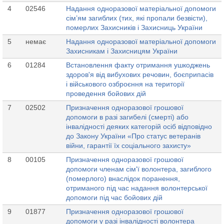
4
02546
Надання одноразової матеріальної допомоги
сім’ям загиблих (тих, які пропали безвісти),
померлих Захисників і Захисниць України
5
немає
Надання одноразової матеріальної допомоги
Захисникам і Захисницям України
6
01284
Встановлення факту отримання ушкоджень
здоров'я від вибухових речовин, боєприпасів
і військового озброєння на території
проведення бойових дій
7
02502
Призначення одноразової грошової
допомоги в разі загибелі (смерті) або
інвалідності деяких категорій осіб відповідно
до Закону України «Про статус ветеранів
війни, гарантії їх соціального захисту»
8
00105
Призначення одноразової грошової
допомоги членам сім'ї волонтера, загиблого
(померлого) внаслідок поранення,
отриманого під час надання волонтерської
допомоги під час бойових дій
9
01877
Призначення одноразової грошової
допомоги у разі інвалідності волонтера