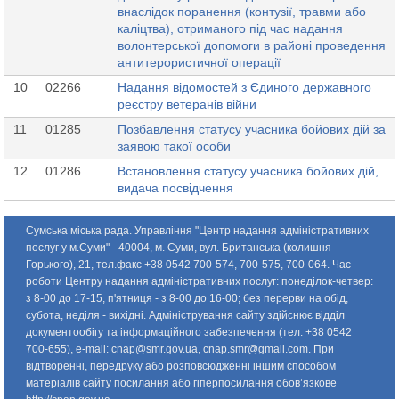
внаслідок поранення (контузії, травми або
каліцтва), отриманого під час надання
волонтерської допомоги в районі проведення
антитерористичної операції
10
02266
Надання відомостей з Єдиного державного
реєстру ветеранів війни
11
01285
Позбавлення статусу учасника бойових дій за
заявою такої особи
12
01286
Встановлення статусу учасника бойових дій,
видача посвідчення
Сумська міська рада. Управління "Центр надання адміністративних
послуг у м.Суми" - 40004, м. Суми, вул. Британська (колишня
Горького), 21, тел.факс +38 0542 700-574, 700-575, 700-064. Час
роботи Центру надання адміністративних послуг: понедiлок-четвер:
з 8-00 до 17-15, п'ятниця - з 8-00 до 16-00; без перерви на обід,
субота, неділя - вихідні. Адміністрування сайту здійснює відділ
документообігу та інформаційного забезпечення (тел. +38 0542
700-655), e-mail:
cnap@smr.gov.ua
,
cnap.smr@gmail.com
. При
відтворенні, передруку або розповсюдженні іншим способом
матеріалів сайту посилання або гіперпосилання обов’язкове